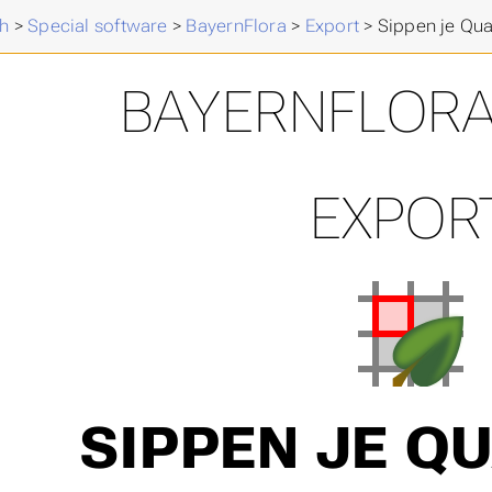
h
>
Special software
>
BayernFlora
>
Export
>
Sippen je Qu
BAYERNFLORA
EXPOR
SIPPEN JE Q