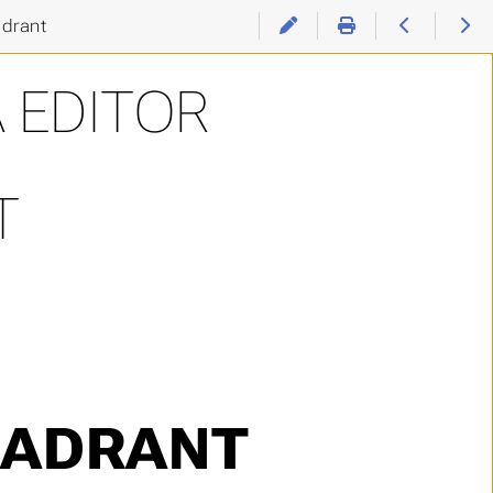
adrant
 EDITOR
T
UADRANT